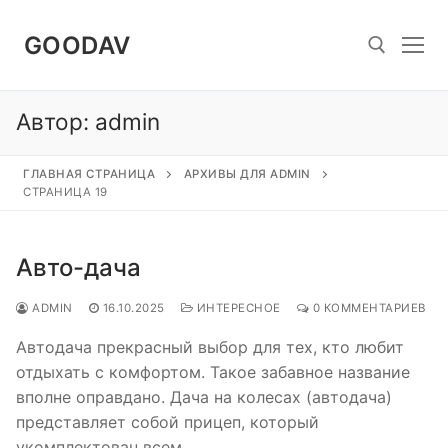
Перейти
к
GOODAV
содержимому
Автор:
admin
Найти:
ГЛАВНАЯ СТРАНИЦА
АРХИВЫ ДЛЯ ADMIN
СТРАНИЦА 19
Авто-дача
ADMIN
16.10.2025
ИНТЕРЕСНОЕ
0 КОММЕНТАРИЕВ
Автодача прекрасный выбор для тех, кто любит
отдыхать с комфортом. Такое забавное название
вполне оправдано. Дача на колесах (автодача)
представляет собой прицеп, который
укомплектован всем,…