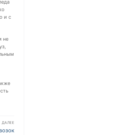
педа
ко
ю и с
м не
уз,
ельным
акже
есть
ДАЛЕЕ
возок