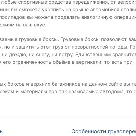
 любые спортивные средства передвижения, от велоси
рины вы сможете укрепить на крыше автомобиля столь
елосипедов вы можете проделать аналогичную операци
елиям на ваш вкус.
ваемые грузовые боксы. Грузовые боксы позволяют ва
 но и защитить этот груз от превратностей погоды. Гр
 ни дождю, ни снегу, ни ветру. Единственным сравнит
 его ограниченность объёма в вертикали, то есть три
вых боксов и верхних багажников на данном сайте вы т
возкам и материалы про так называемые автодома, то 
Следующая
ь
Особенности грузопере