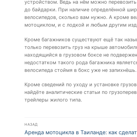
устройством. Ведь на нём можно перевозить
до байдарки. При наличие определённой ши
велосипедов, сколько вам нужно. А кроме в
мотоциклом, и с лодкой и любым другим изд
Кроме багажников существуют ещё так назы
только перевозить груз на крыше автомобиля,
находящийся в грузовом боксе не подвержен
недостатком такого рода багажника является
велосипеда стоймя в бокс уже не запихнёшь.
Кроме сведений по уходу и установке грузо
найдёте аналитические статьи по грузопере
трейлеры жилого типа.
Навигация
НАЗАД
Предыдущая
по
Аренда мотоцикла в Таиланде: как сделат