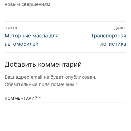
новым свершениям.
Навигация
НАЗАД
ДАЛЕЕ
по
Предыдущая
Следующая
Моторные масла для
Транспортная
запись:
запись:
записям
автомобилей
логистика
Добавить комментарий
Ваш адрес email не будет опубликован.
Обязательные поля помечены
*
КОММЕНТАРИЙ
*