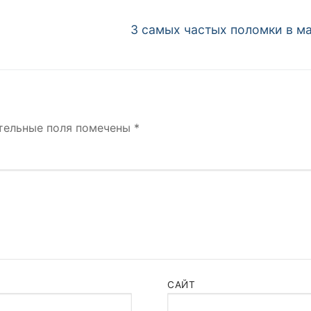
Следующая
3 самых частых поломки в м
запись:
тельные поля помечены
*
САЙТ