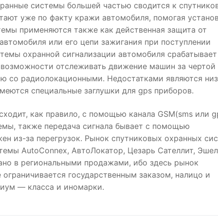
ранные системы большей частью сводится к спутнико
тают уже по факту кражи автомобиля, помогая устано
темы применяются также как действенная защита от
 автомобиля или его цепи зажигания при поступлении
истемы охранной сигнализации автомобиля срабатывает
 возможности отслеживать движение машин за чертой
ию со радиолокационными. Недостатками являются ни
имеются специальные заглушки для gps приборов.
ходит, как правило, с помощью канала GSM(sms или gp
емы, также передача сигнала бывает с помощью
жен из-за перегрузок. Рынок спутниковых охранных си
темы AutoConnex, АвтоЛокатор, Цезарь Сателлит, Эшел
зано в региональными продажами, ибо здесь рынок
е ограничивается государственным заказом, налицо и
иум — класса и иномарки.